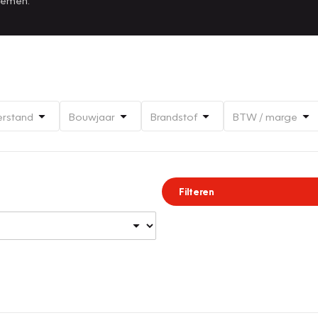
erstand
Bouwjaar
Brandstof
BTW / marge
Filteren