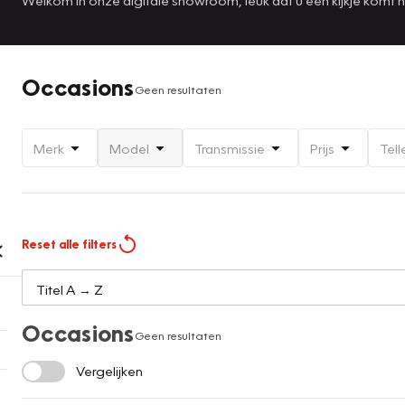
Occasions
Geen resultaten
Merk
Model
Transmissie
Prijs
Tell
Reset alle filters
Occasions
Geen resultaten
Vergelijken