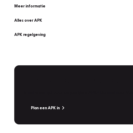
Meer informatie
Alles over APK
APK regelgeving
APK Keuring bij Vakgarage!
Is het weer tijd voor de jaarlijkse APK? Ga snel naar V
Plan een APK in