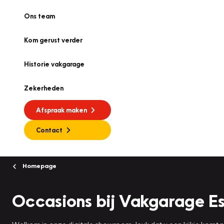
Ons team
Kom gerust verder
Historie vakgarage
Zekerheden
Afspraak maken
Contact
Homepage
Occasions bij Vakgarage E
Welkom in onze digitale showroom, leuk dat u een kijkje komt