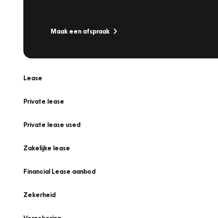
Is uw auto toe aan Onderhoud, Bandenwissel of een Va
Maak een afspraak
Lease
Private lease
Private lease used
Zakelijke lease
Financial Lease aanbod
Zekerheid