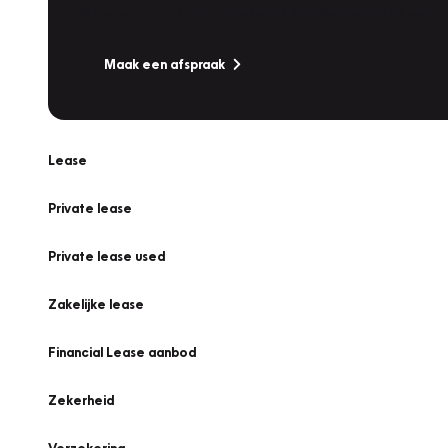
Is uw auto toe aan Onderhoud, Bandenwissel of een Va
Maak een afspraak
Lease
Private lease
Private lease used
Zakelijke lease
Financial Lease aanbod
Zekerheid