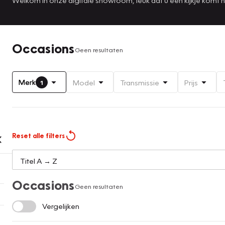
Occasions
Geen resultaten
Merk
Model
Transmissie
Prijs
1
Reset alle filters
Occasions
Geen resultaten
Vergelijken