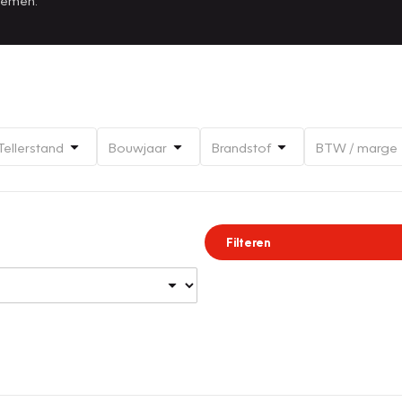
Tellerstand
Bouwjaar
Brandstof
BTW / marge
Filteren