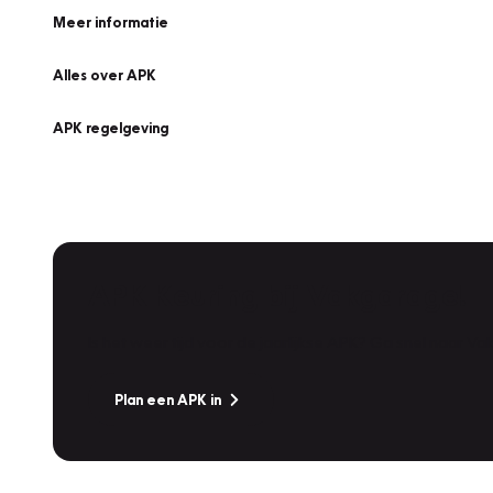
Meer informatie
Alles over APK
APK regelgeving
APK Keuring bij Vakgarage!
Is het weer tijd voor de jaarlijkse APK? Ga snel naar V
Plan een APK in