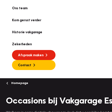
Ons team
Kom gerust verder
Historie vakgarage
Zekerheden
Afspraak maken
Contact
Homepage
Occasions bij Vakgarage E
Welkom in onze digitale showroom, leuk dat u een kijkje komt