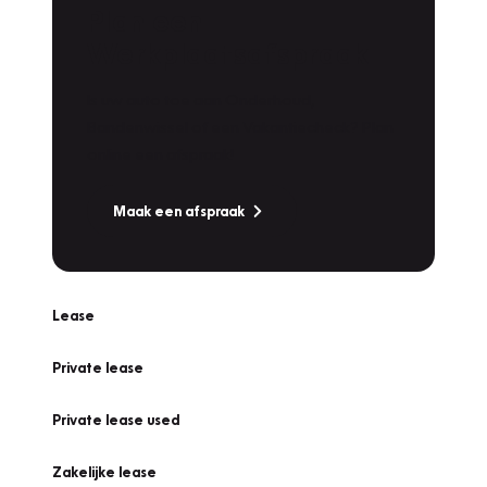
Plan een
Werkplaatsafspraak
Is uw auto toe aan Onderhoud,
Bandenwissel of een Vakantiecheck? Plan
online een afspraak!
Maak een afspraak
Lease
Private lease
Private lease used
Zakelijke lease