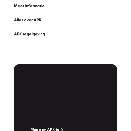
Meer informatie
Alles over APK
APK regelgeving
APK Keuring bij
Vakgarage!
Is het weer tijd voor de jaarlijkse APK? Ga
snel naar Vakgarage bij u in de buurt, en ga
zonder zorgen de weg op!
Plan een APK in