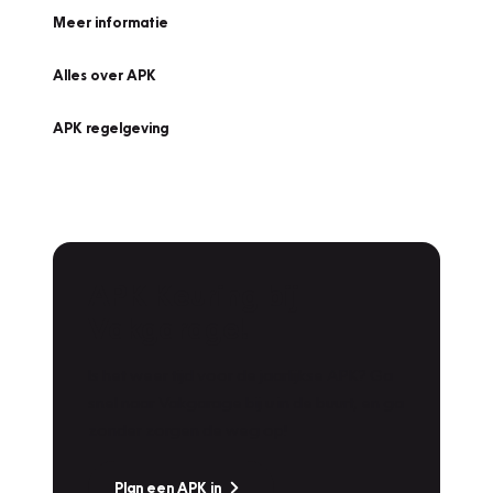
Meer informatie
Alles over APK
APK regelgeving
APK Keuring bij
Vakgarage!
Is het weer tijd voor de jaarlijkse APK? Ga
snel naar Vakgarage bij u in de buurt, en ga
zonder zorgen de weg op!
Plan een APK in