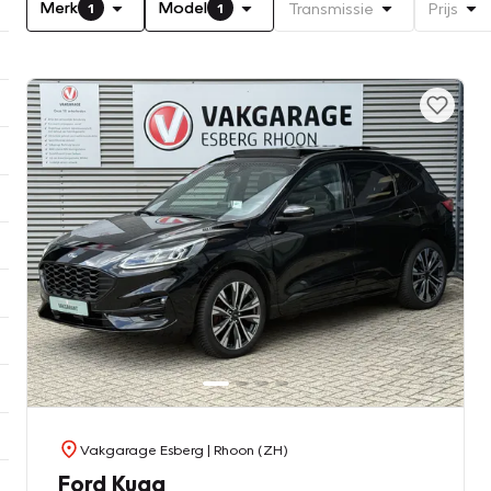
Merk
Model
Transmissie
Prijs
1
1
Vakgarage Esberg
| Rhoon (ZH)
Ford Kuga