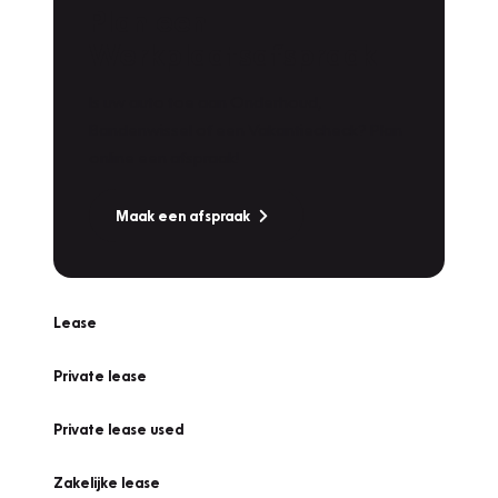
Plan een
Werkplaatsafspraak
Is uw auto toe aan Onderhoud,
Bandenwissel of een Vakantiecheck? Plan
online een afspraak!
Maak een afspraak
Lease
Private lease
Private lease used
Zakelijke lease