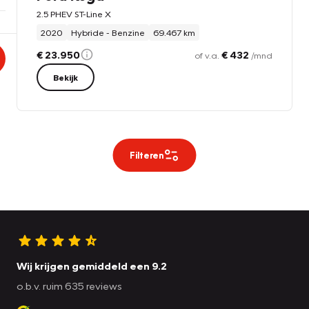
2.5 PHEV ST-Line X
2020
Hybride - Benzine
69.467 km
€ 23.950
€ 432
of v.a.
/mnd
Bekijk
Filteren
Wij krijgen gemiddeld een 9.2
o.b.v. ruim 635 reviews