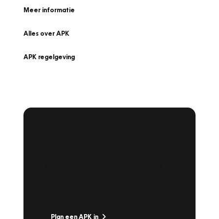
Meer informatie
Alles over APK
APK regelgeving
APK Keuring bij
Vakgarage!
Is het weer tijd voor de jaarlijkse APK? Ga
snel naar Vakgarage bij u in de buurt, en ga
zonder zorgen de weg op!
Plan een APK in