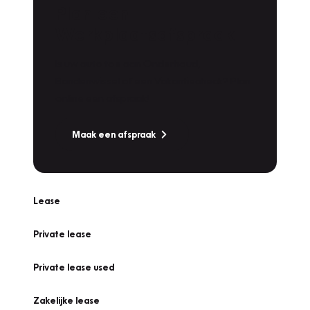
Plan een
Werkplaatsafspraak
Is uw auto toe aan Onderhoud,
Bandenwissel of een Vakantiecheck? Plan
online een afspraak!
Maak een afspraak
Lease
Private lease
Private lease used
Zakelijke lease