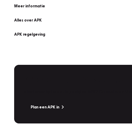
Meer informatie
Alles over APK
APK regelgeving
APK Keuring bij Vakgarage!
Is het weer tijd voor de jaarlijkse APK? Ga snel naar V
Plan een APK in