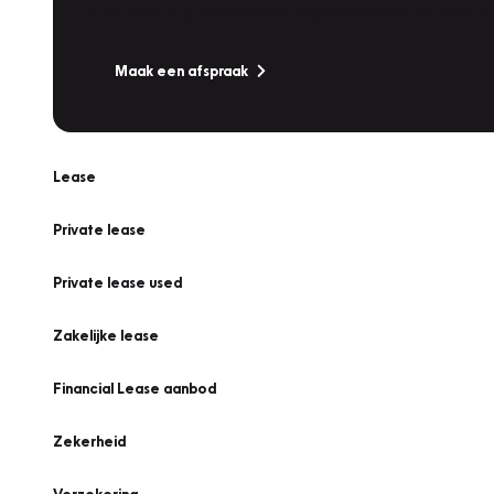
Is uw auto toe aan Onderhoud, Bandenwissel of een Va
Maak een afspraak
Lease
Private lease
Private lease used
Zakelijke lease
Financial Lease aanbod
Zekerheid