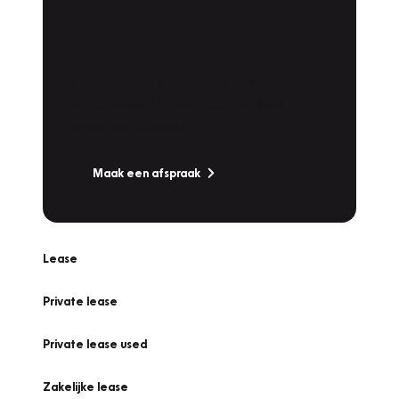
Plan een
Werkplaatsafspraak
Is uw auto toe aan Onderhoud,
Bandenwissel of een Vakantiecheck? Plan
online een afspraak!
Maak een afspraak
Lease
Private lease
Private lease used
Zakelijke lease