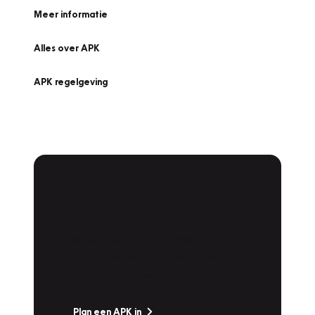
Meer informatie
Alles over APK
APK regelgeving
APK Keuring bij
Vakgarage!
Is het weer tijd voor de jaarlijkse APK? Ga
snel naar Vakgarage bij u in de buurt, en ga
zonder zorgen de weg op!
Plan een APK in