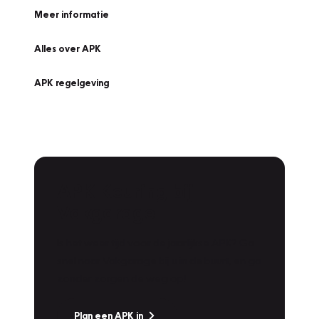
Meer informatie
Alles over APK
APK regelgeving
APK Keuring bij
Vakgarage!
Is het weer tijd voor de jaarlijkse APK? Ga
snel naar Vakgarage bij u in de buurt, en ga
zonder zorgen de weg op!
Plan een APK in