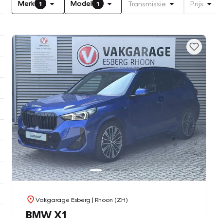
Merk
Model
Transmissie
Prijs
1
1
Vakgarage Esberg
| Rhoon (ZH)
BMW X1