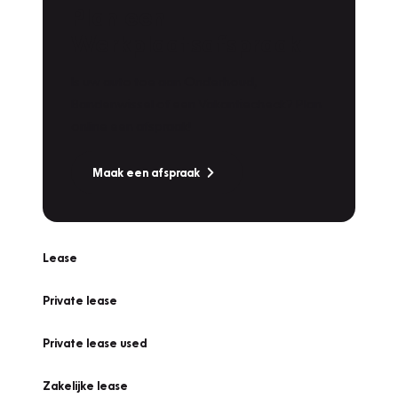
Plan een
Werkplaatsafspraak
Is uw auto toe aan Onderhoud,
Bandenwissel of een Vakantiecheck? Plan
online een afspraak!
Maak een afspraak
Lease
Private lease
Private lease used
Zakelijke lease