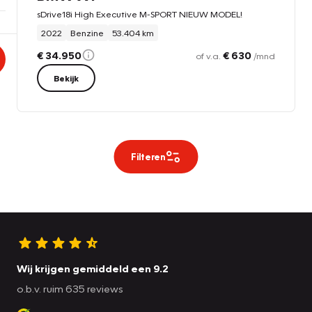
sDrive18i High Executive M-SPORT NIEUW MODEL!
2022
Benzine
53.404 km
€ 34.950
€ 630
of v.a.
/mnd
Bekijk
Filteren
Wij krijgen gemiddeld een 9.2
o.b.v. ruim 635 reviews