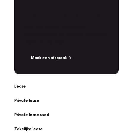
Plan een
Werkplaatsafspraak
Is uw auto toe aan Onderhoud,
Bandenwissel of een Vakantiecheck? Plan
online een afspraak!
Maak een afspraak
Lease
Private lease
Private lease used
Zakelijke lease