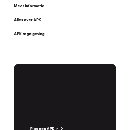
Meer informatie
Alles over APK
APK regelgeving
APK Keuring bij
Vakgarage!
Is het weer tijd voor de jaarlijkse APK? Ga
snel naar Vakgarage bij u in de buurt, en ga
zonder zorgen de weg op!
Plan een APK in