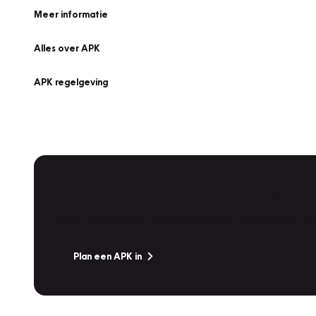
Meer informatie
Alles over APK
APK regelgeving
APK Keuring bij Vakgarage!
Is het weer tijd voor de jaarlijkse APK? Ga snel naar V
Plan een APK in