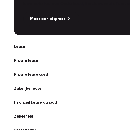
Is uw auto toe aan Onderhoud, Bandenwissel of een Va
Maak een afspraak
Lease
Private lease
Private lease used
Zakelijke lease
Financial Lease aanbod
Zekerheid