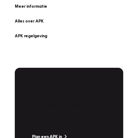
Meer informatie
Alles over APK
APK regelgeving
APK Keuring bij
Vakgarage!
Is het weer tijd voor de jaarlijkse APK? Ga
snel naar Vakgarage bij u in de buurt, en ga
zonder zorgen de weg op!
Plan een APK in