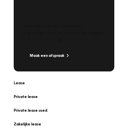
Plan een
Werkplaatsafspraak
Is uw auto toe aan Onderhoud,
Bandenwissel of een Vakantiecheck? Plan
online een afspraak!
Maak een afspraak
Lease
Private lease
Private lease used
Zakelijke lease