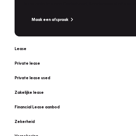
Is uw auto toe aan Onderhoud, Bandenwissel of een Va
Maak een afspraak
Lease
Private lease
Private lease used
Zakelijke lease
Financial Lease aanbod
Zekerheid