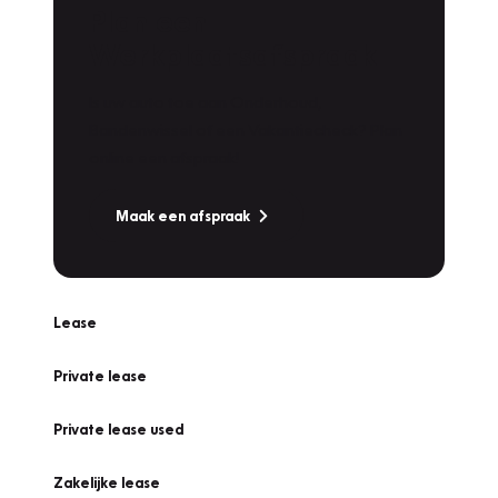
Plan een
Werkplaatsafspraak
Is uw auto toe aan Onderhoud,
Bandenwissel of een Vakantiecheck? Plan
online een afspraak!
Maak een afspraak
Lease
Private lease
Private lease used
Zakelijke lease