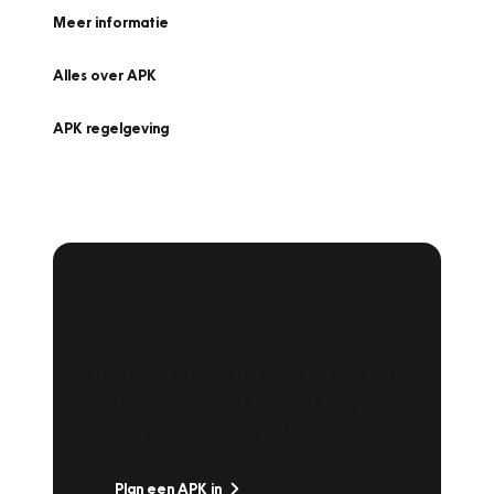
Meer informatie
Alles over APK
APK regelgeving
APK Keuring bij
Vakgarage!
Is het weer tijd voor de jaarlijkse APK? Ga
snel naar Vakgarage bij u in de buurt, en ga
zonder zorgen de weg op!
Plan een APK in